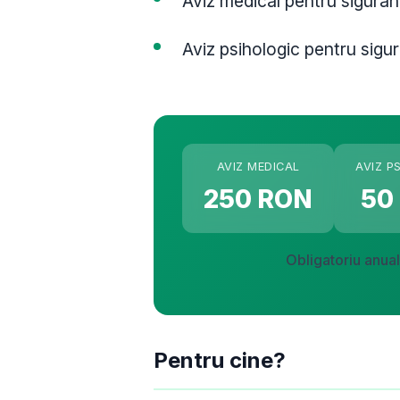
Aviz medical pentru siguran
Aviz psihologic pentru sigu
AVIZ MEDICAL
AVIZ P
250 RON
50
Obligatoriu anual
Pentru cine?