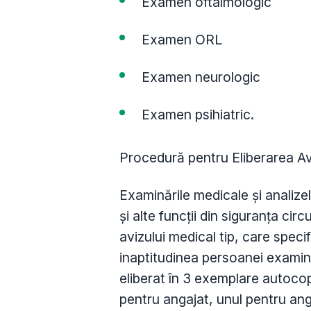
Examen oftalmologic
Examen ORL
Examen neurologic
Examen psihiatric.
Procedură pentru Eliberarea Avi
Examinările medicale și analizel
și alte funcții din siguranța circ
avizului medical tip, care specif
inaptitudinea persoanei examina
eliberat în 3 exemplare autocop
pentru angajat, unul pentru anga