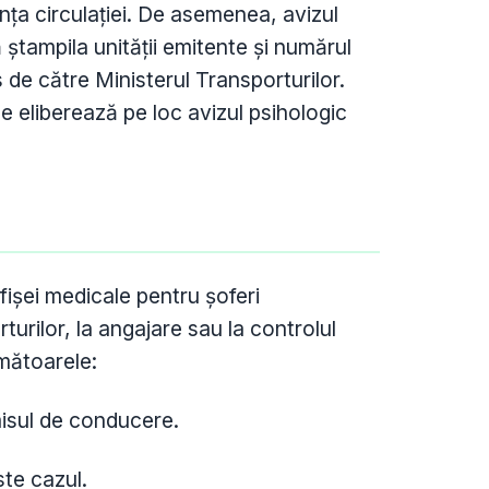
nța circulației. De asemenea, avizul
 ștampila unității emitente și numărul
s de către Ministerul Transporturilor.
 eliberează pe loc avizul psihologic
fișei medicale pentru șoferi
turilor, la angajare sau la controlul
rmătoarele:
misul de conducere.
te cazul.