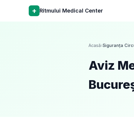
+
Ritmului Medical Center
Acasă
›
Siguranța Circu
Aviz Me
Bucureș