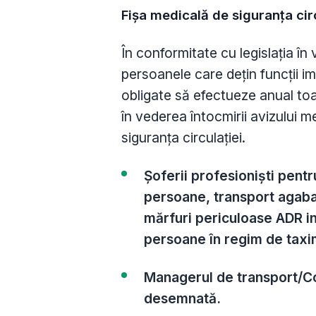
Fișa medicală de siguranța circ
În conformitate cu legislația î
persoanele care dețin funcții im
obligate să efectueze anual toa
în vederea întocmirii avizului m
siguranța circulației.
Șoferii profesioniști pent
persoane, transport agabar
mărfuri periculoase ADR in
persoane în regim de taxim
Managerul de transport/C
desemnată.