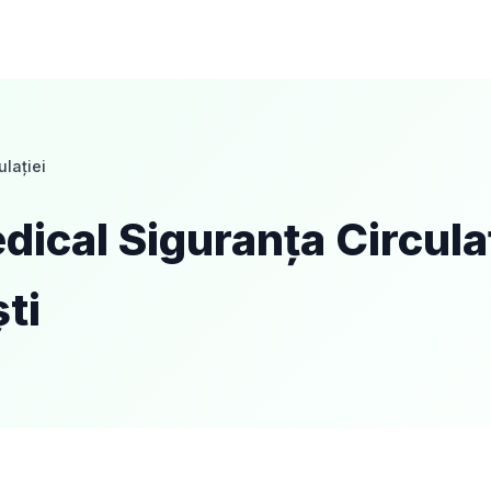
lației
dical Siguranța Circulaț
ti