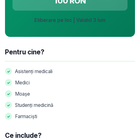
100 RON
Eliberare pe loc | Valabil 3 luni
Pentru cine?
Asistenți medicali
Medici
Moașe
Studenți medicină
Farmaciști
Ce include?