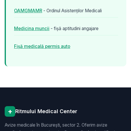
buletinul în original.
OAMGMAMR
- Ordinul Asistenților Medicali
Medicina muncii
- fișă aptitudini angajare
Fișă medicală permis auto
+
Ritmului Medical Center
Avize medicale în București, sector 2. Oferim avize